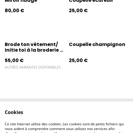
Miroir nuage
Coupelle écureuil
80,00 €
25,00 €
Brode ton vêtement/
Coupelle champignon
Initie toi à la broderie -
2h30
55,00 €
25,00 €
AUTRES VARIANTES DISPONIBLES
Cookies
Contactez-nous
Conditions
Politique de
Politique de
Ce site Internet utilise des cookies. Les cookies sont de petits fichiers qui
confidentialité
cookies
nous aident à comprendre comment vous utilisez nos services afin