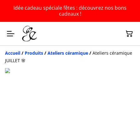
Idée cadeau spéciale fêtes : découvrez nos bons
cadeaux !
Accueil
/
Produits
/
Ateliers céramique
/
Ateliers céramique
JUILLET 🌸