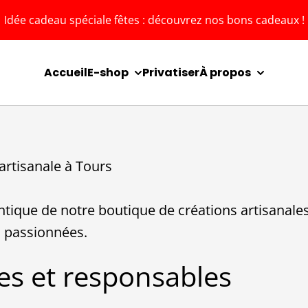
Idée cadeau spéciale fêtes : découvrez nos bons cadeaux !
Accueil
E-shop
Privatiser
À propos
artisanale à Tours
tique de notre boutique de créations artisanales à
es passionnées.
es et responsables