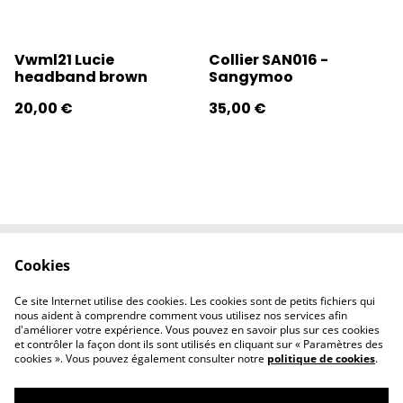
Vwml21 Lucie
Collier SAN016 -
headband brown
Sangymoo
20,00 €
35,00 €
Cookies
Contactez-nous
Conditions
Politique de
Politique de
Ce site Internet utilise des cookies. Les cookies sont de petits fichiers qui
confidentialité
cookies
nous aident à comprendre comment vous utilisez nos services afin
d'améliorer votre expérience. Vous pouvez en savoir plus sur ces cookies
et contrôler la façon dont ils sont utilisés en cliquant sur « Paramètres des
cookies ». Vous pouvez également consulter notre
politique de cookies
.