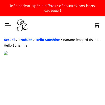
Idée cadeau spéciale fêtes : découvrez nos bons
cadeaux !
Accueil
/
Produits
/
Hello Sunshine
/
Banane léopard tissus -
Hello Sunshine