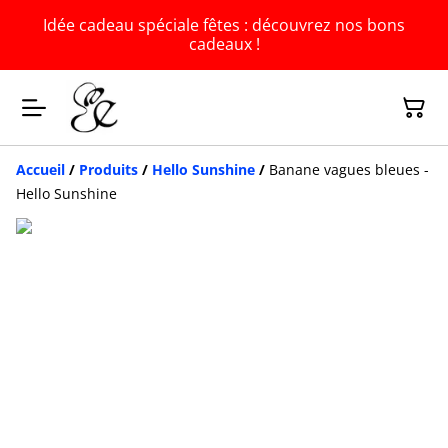
Idée cadeau spéciale fêtes : découvrez nos bons
cadeaux !
Accueil
/
Produits
/
Hello Sunshine
/
Banane vagues bleues -
Hello Sunshine