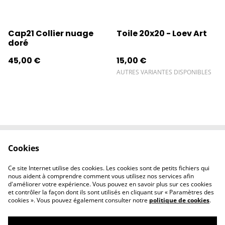
Cap21 Collier nuage
Toile 20x20 - Loev Art
doré
45,00 €
15,00 €
AUTRES VARIANTES DISPONIBLES
Cookies
Contactez-nous
Conditions
Politique de
Politique de
Ce site Internet utilise des cookies. Les cookies sont de petits fichiers qui
confidentialité
cookies
nous aident à comprendre comment vous utilisez nos services afin
d'améliorer votre expérience. Vous pouvez en savoir plus sur ces cookies
et contrôler la façon dont ils sont utilisés en cliquant sur « Paramètres des
cookies ». Vous pouvez également consulter notre
politique de cookies
.