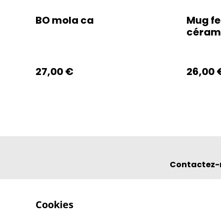
BO mola ca
Mug fe
céram
27,00 €
26,00 
Contactez-
Cookies