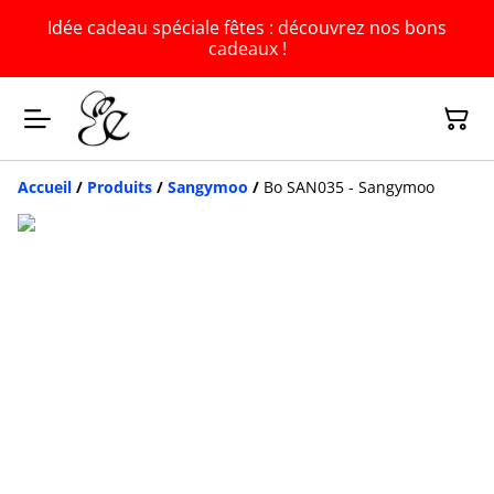
Idée cadeau spéciale fêtes : découvrez nos bons
cadeaux !
Accueil
/
Produits
/
Sangymoo
/
Bo SAN035 - Sangymoo