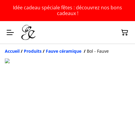
Idée cadeau spéciale fêtes : découvrez nos bons
cadeaux !
Accueil
/
Produits
/
Fauve céramique
/
Bol - Fauve