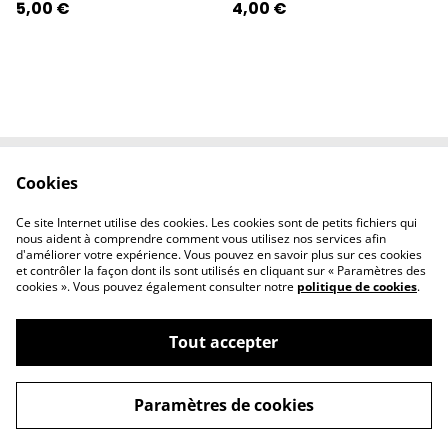
5,00 €
4,00 €
Cookies
Contactez-nous
Conditions
Politique de
Politique de
Ce site Internet utilise des cookies. Les cookies sont de petits fichiers qui
confidentialité
cookies
nous aident à comprendre comment vous utilisez nos services afin
d'améliorer votre expérience. Vous pouvez en savoir plus sur ces cookies
et contrôler la façon dont ils sont utilisés en cliquant sur « Paramètres des
cookies ». Vous pouvez également consulter notre
politique de cookies
.
Tout accepter
©
2026
l'éclipse
Paramètres de cookies
powered by