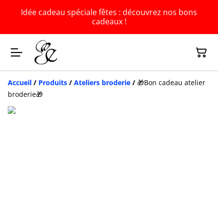
Idée cadeau spéciale fêtes : découvrez nos bons
cadeaux !
Accueil
/
Produits
/
Ateliers broderie
/
🎁Bon cadeau atelier
broderie🎁