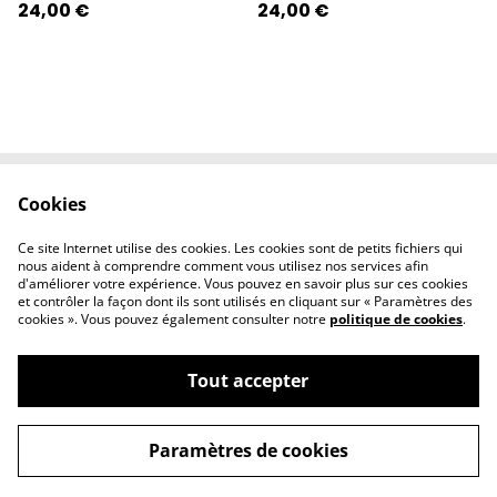
24,00 €
24,00 €
Cookies
Contactez-nous
Conditions
Politique de
Politique de
Ce site Internet utilise des cookies. Les cookies sont de petits fichiers qui
confidentialité
cookies
nous aident à comprendre comment vous utilisez nos services afin
d'améliorer votre expérience. Vous pouvez en savoir plus sur ces cookies
et contrôler la façon dont ils sont utilisés en cliquant sur « Paramètres des
cookies ». Vous pouvez également consulter notre
politique de cookies
.
Tout accepter
©
2026
l'éclipse
Paramètres de cookies
powered by