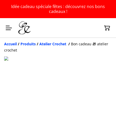
Idée cadeau spéciale fêtes : découvrez nos bons
cadeaux !
Accueil
/
Produits
/
Atelier Crochet
/
Bon cadeau 🎁 atelier
crochet