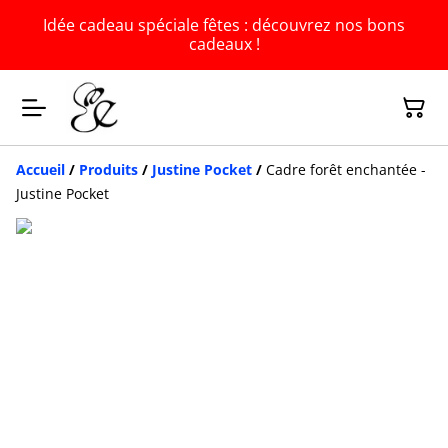
Idée cadeau spéciale fêtes : découvrez nos bons
cadeaux !
Accueil
/
Produits
/
Justine Pocket
/
Cadre forêt enchantée -
Justine Pocket