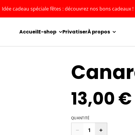
Idée cadeau spéciale fêtes : découvrez nos bons cadeaux !
Accueil
E-shop
Privatiser
À propos
Canar
13,00 €
QUANTITÉ