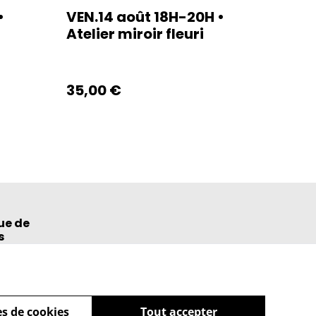
•
VEN.14 août 18H-20H •
Atelier miroir fleuri
35,00 €
ue de
s
s de cookies
Tout accepter