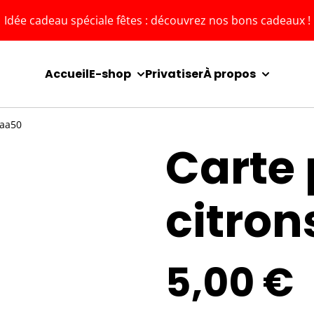
Idée cadeau spéciale fêtes : découvrez nos bons cadeaux !
Accueil
E-shop
Privatiser
À propos
Maa50
Carte 
citron
5,00 €