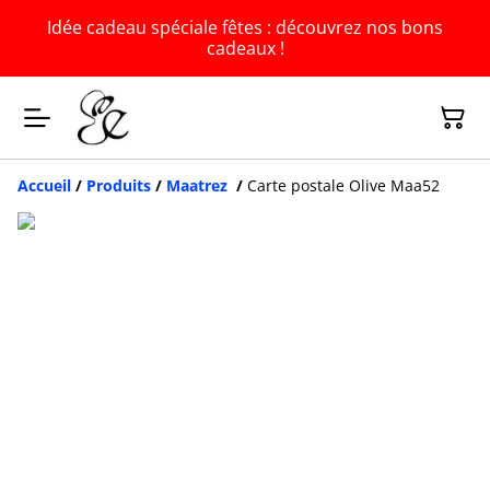
Idée cadeau spéciale fêtes : découvrez nos bons
cadeaux !
Accueil
/
Produits
/
Maatrez
/
Carte postale Olive Maa52