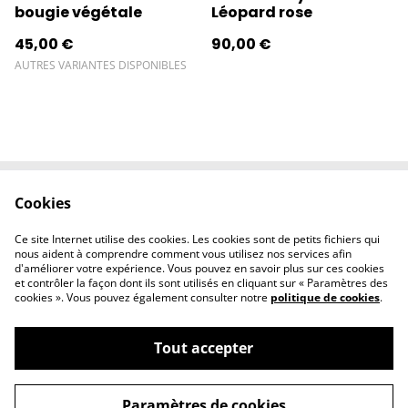
bougie végétale
Léopard rose
45,00 €
90,00 €
AUTRES VARIANTES DISPONIBLES
Cookies
Contactez-nous
Conditions
Politique de
Politique de
Ce site Internet utilise des cookies. Les cookies sont de petits fichiers qui
confidentialité
cookies
nous aident à comprendre comment vous utilisez nos services afin
d'améliorer votre expérience. Vous pouvez en savoir plus sur ces cookies
et contrôler la façon dont ils sont utilisés en cliquant sur « Paramètres des
cookies ». Vous pouvez également consulter notre
politique de cookies
.
Tout accepter
©
2026
l'éclipse
Paramètres de cookies