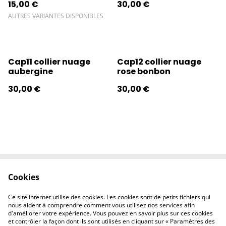
15,00 €
30,00 €
AUTRES VARIANTES DISPONIBLES
Cap11 collier nuage
Cap12 collier nuage
aubergine
rose bonbon
30,00 €
30,00 €
Cookies
Contactez-nous
Conditions
Politique de
Politique de
Ce site Internet utilise des cookies. Les cookies sont de petits fichiers qui
confidentialité
cookies
nous aident à comprendre comment vous utilisez nos services afin
d'améliorer votre expérience. Vous pouvez en savoir plus sur ces cookies
et contrôler la façon dont ils sont utilisés en cliquant sur « Paramètres des