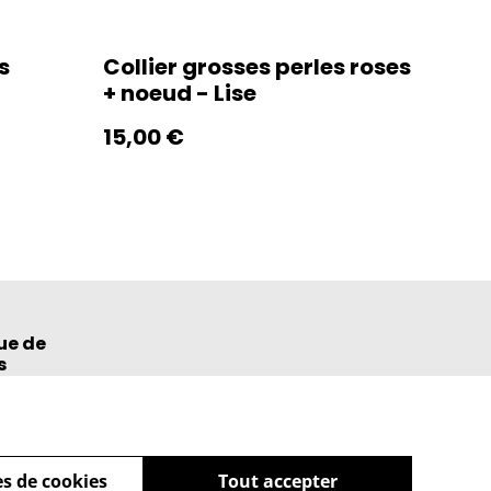
s
Collier grosses perles roses
+ noeud - Lise
15,00 €
ue de
s
s de cookies
Tout accepter