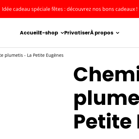
Idée cadeau spéciale fêtes : découvrez nos bons cadeaux !
Accueil
E-shop
Privatiser
À propos
e plumetis - La Petite Eugènes
Chemi
plumet
Petite