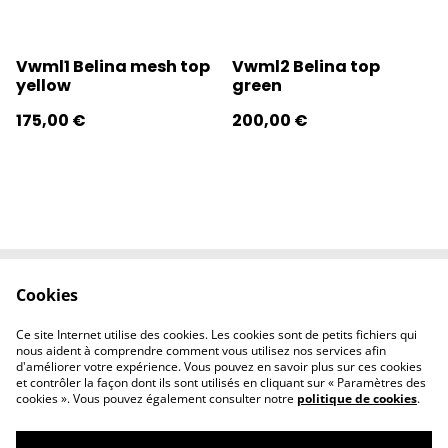
Vwml1 Belina mesh top
Vwml2 Belina top
yellow
green
175,00 €
200,00 €
Cookies
Contactez-nous
Conditions
Politique de
Politique de
Ce site Internet utilise des cookies. Les cookies sont de petits fichiers qui
confidentialité
cookies
nous aident à comprendre comment vous utilisez nos services afin
d'améliorer votre expérience. Vous pouvez en savoir plus sur ces cookies
et contrôler la façon dont ils sont utilisés en cliquant sur « Paramètres des
cookies ». Vous pouvez également consulter notre
politique de cookies
.