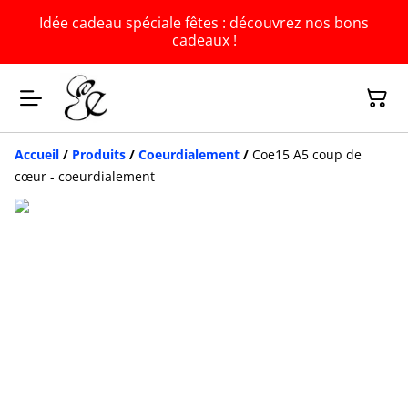
Idée cadeau spéciale fêtes : découvrez nos bons
cadeaux !
Accueil
/
Produits
/
Coeurdialement
/
Coe15 A5 coup de
cœur - coeurdialement