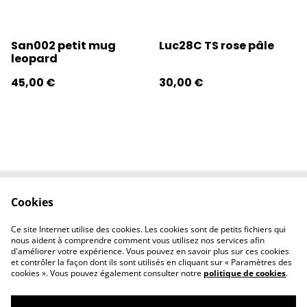
San002 petit mug
Luc28C TS rose pâle
leopard
45,00 €
30,00 €
Cookies
Contactez-nous
Conditions
Politique de
Politique de
Ce site Internet utilise des cookies. Les cookies sont de petits fichiers qui
confidentialité
cookies
nous aident à comprendre comment vous utilisez nos services afin
d'améliorer votre expérience. Vous pouvez en savoir plus sur ces cookies
et contrôler la façon dont ils sont utilisés en cliquant sur « Paramètres des
cookies ». Vous pouvez également consulter notre
politique de cookies
.