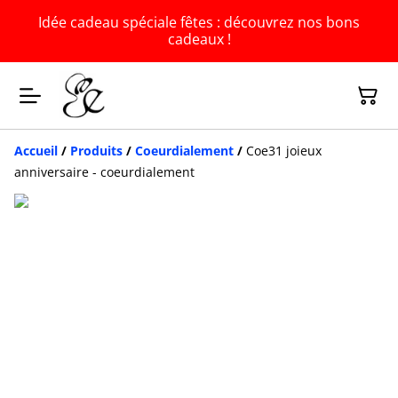
Idée cadeau spéciale fêtes : découvrez nos bons
cadeaux !
Accueil
/
Produits
/
Coeurdialement
/
Coe31 joieux
anniversaire - coeurdialement