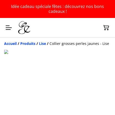
Idée cadeau spéciale fêtes : découvrez nos bons
cadeaux !
Accueil
/
Produits
/
Lise
/
Collier grosses perles jaunes - Lise