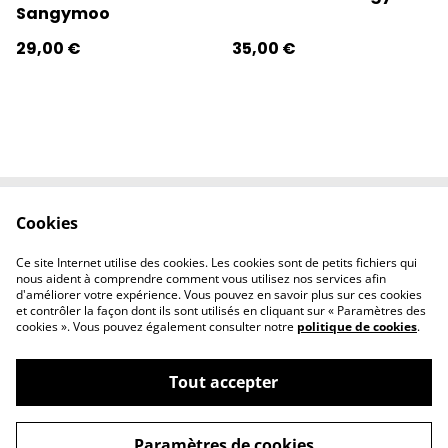
Sangymoo
29,00 €
35,00 €
Cookies
Contactez-nous
Conditions
Politique de
Politique de
Ce site Internet utilise des cookies. Les cookies sont de petits fichiers qui
confidentialité
cookies
nous aident à comprendre comment vous utilisez nos services afin
d'améliorer votre expérience. Vous pouvez en savoir plus sur ces cookies
et contrôler la façon dont ils sont utilisés en cliquant sur « Paramètres des
cookies ». Vous pouvez également consulter notre
politique de cookies
.
Tout accepter
©
2026
l'éclipse
Paramètres de cookies