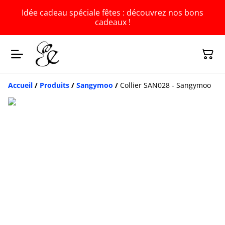
Idée cadeau spéciale fêtes : découvrez nos bons
cadeaux !
Accueil
/
Produits
/
Sangymoo
/
Collier SAN028 - Sangymoo