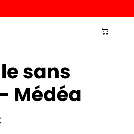
le sans
 - Médéa
€