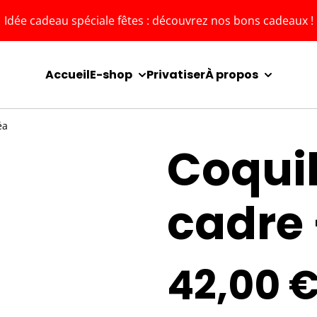
Idée cadeau spéciale fêtes : découvrez nos bons cadeaux !
Accueil
E-shop
Privatiser
À propos
éa
Coquil
cadre
42,00 