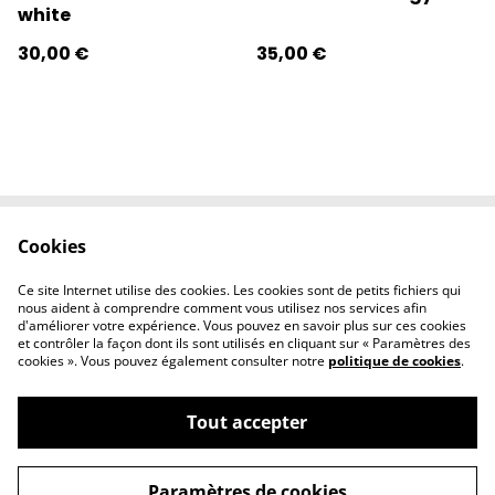
white
30,00 €
35,00 €
Cookies
Contactez-nous
Conditions
Politique de
Politique de
Ce site Internet utilise des cookies. Les cookies sont de petits fichiers qui
confidentialité
cookies
nous aident à comprendre comment vous utilisez nos services afin
d'améliorer votre expérience. Vous pouvez en savoir plus sur ces cookies
et contrôler la façon dont ils sont utilisés en cliquant sur « Paramètres des
cookies ». Vous pouvez également consulter notre
politique de cookies
.
Tout accepter
©
2026
l'éclipse
Paramètres de cookies