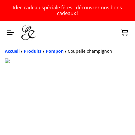
Idée cadeau spéciale fêtes : découvrez nos bons
cadeaux !
Accueil
/
Produits
/
Pompon
/
Coupelle champignon