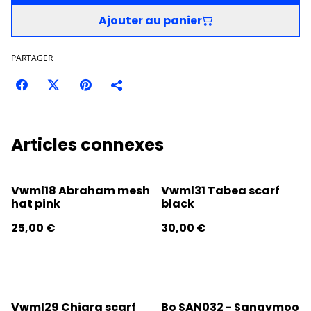
Ajouter au panier
PARTAGER
Articles connexes
Vwml18 Abraham mesh
Vwml31 Tabea scarf
hat pink
black
25,00 €
30,00 €
Vwml29 Chiara scarf
Bo SAN032 - Sangymoo