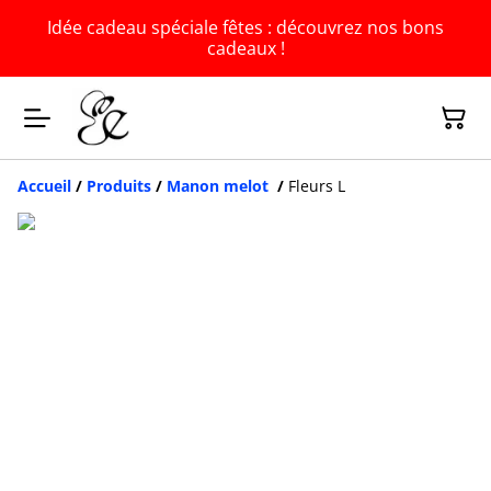
Idée cadeau spéciale fêtes : découvrez nos bons
cadeaux !
Accueil
/
Produits
/
Manon melot
/
Fleurs L