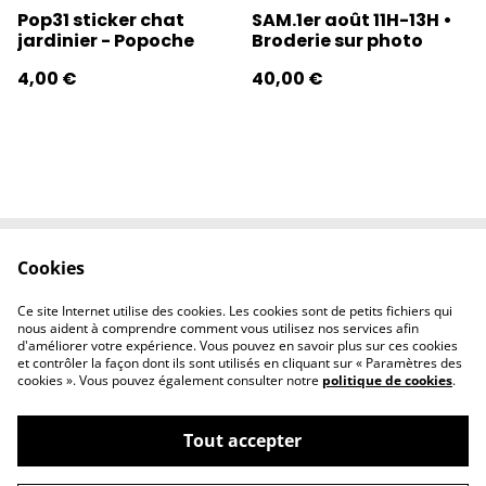
Pop31 sticker chat
SAM.1er août 11H-13H •
jardinier - Popoche
Broderie sur photo
4,00 €
40,00 €
Cookies
Contactez-nous
Conditions
Politique de
Politique de
Ce site Internet utilise des cookies. Les cookies sont de petits fichiers qui
confidentialité
cookies
nous aident à comprendre comment vous utilisez nos services afin
d'améliorer votre expérience. Vous pouvez en savoir plus sur ces cookies
et contrôler la façon dont ils sont utilisés en cliquant sur « Paramètres des
cookies ». Vous pouvez également consulter notre
politique de cookies
.
Tout accepter
©
2026
l'éclipse