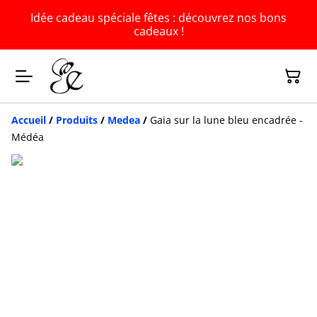
Idée cadeau spéciale fêtes : découvrez nos bons
cadeaux !
Accueil
/
Produits
/
Medea
/
Gaia sur la lune bleu encadrée -
Médéa