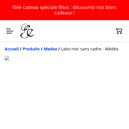
Idée cadeau spéciale fêtes : découvrez nos bons
cadeaux !
Accueil
/
Produits
/
Medea
/
Labo noir sans cadre - Médéa