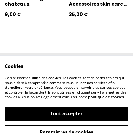
chateaux
Accessoires skin care -
couture
9,00 €
35,00 €
Cookies
Contactez-nous
Conditions
Politique de
Politique de
Ce site Internet utilise des cookies. Les cookies sont de petits fichiers qui
confidentialité
cookies
nous aident à comprendre comment vous utilisez nos services afin
d'améliorer votre expérience. Vous pouvez en savoir plus sur ces cookies
et contrôler la façon dont ils sont utilisés en cliquant sur « Paramètres des
cookies ». Vous pouvez également consulter notre
politique de cookies
.
Tout accepter
©
2026
l'éclipse
Paramètres de cookies