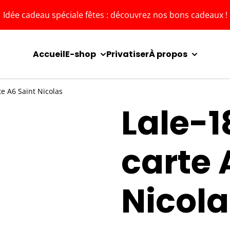
Idée cadeau spéciale fêtes : découvrez nos bons cadeaux !
Accueil
E-shop
Privatiser
À propos
te A6 Saint Nicolas
Lale-1
carte 
Nicola