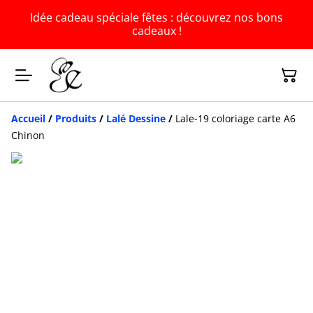
Idée cadeau spéciale fêtes : découvrez nos bons
cadeaux !
Accueil
/
Produits
/
Lalé Dessine
/
Lale-19 coloriage carte A6
Chinon