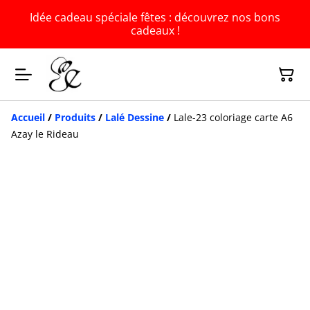
Idée cadeau spéciale fêtes : découvrez nos bons
cadeaux !
Accueil
/
Produits
/
Lalé Dessine
/
Lale-23 coloriage carte A6
Azay le Rideau