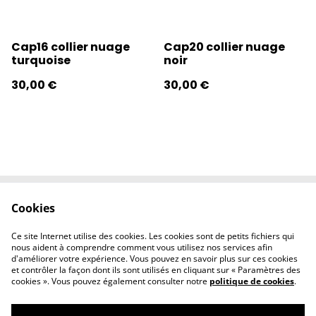
Cap16 collier nuage
Cap20 collier nuage
turquoise
noir
30,00 €
30,00 €
Cookies
Contactez-nous
Conditions
Politique de
Politique de
Ce site Internet utilise des cookies. Les cookies sont de petits fichiers qui
confidentialité
cookies
nous aident à comprendre comment vous utilisez nos services afin
d'améliorer votre expérience. Vous pouvez en savoir plus sur ces cookies
et contrôler la façon dont ils sont utilisés en cliquant sur « Paramètres des
cookies ». Vous pouvez également consulter notre
politique de cookies
.