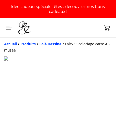
Idée cadeau spéciale fêtes : découvrez nos bons
cadeaux !
Accueil
/
Produits
/
Lalé Dessine
/
Lale-33 coloriage carte A6
musee