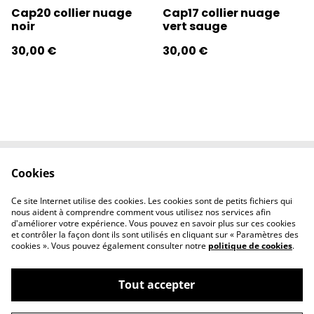
Cap20 collier nuage
Cap17 collier nuage
noir
vert sauge
30,00 €
30,00 €
Cookies
Contactez-nous
Conditions
Politique de
Politique de
Ce site Internet utilise des cookies. Les cookies sont de petits fichiers qui
confidentialité
cookies
nous aident à comprendre comment vous utilisez nos services afin
d'améliorer votre expérience. Vous pouvez en savoir plus sur ces cookies
et contrôler la façon dont ils sont utilisés en cliquant sur « Paramètres des
cookies ». Vous pouvez également consulter notre
politique de cookies
.
Tout accepter
©
2026
l'éclipse