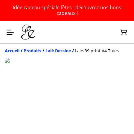
Idée cadeau spéciale fêtes : découvrez nos bons
cadeaux !
Accueil
/
Produits
/
Lalé Dessine
/
Lale-39 print A4 Tours