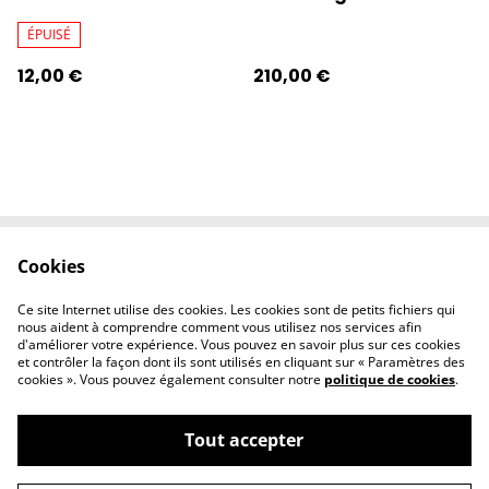
Eugènes
ÉPUISÉ
12,00 €
210,00 €
Cookies
Contactez-nous
Conditions
Politique de
Politique de
Ce site Internet utilise des cookies. Les cookies sont de petits fichiers qui
confidentialité
cookies
nous aident à comprendre comment vous utilisez nos services afin
d'améliorer votre expérience. Vous pouvez en savoir plus sur ces cookies
et contrôler la façon dont ils sont utilisés en cliquant sur « Paramètres des
cookies ». Vous pouvez également consulter notre
politique de cookies
.
Tout accepter
©
2026
l'éclipse