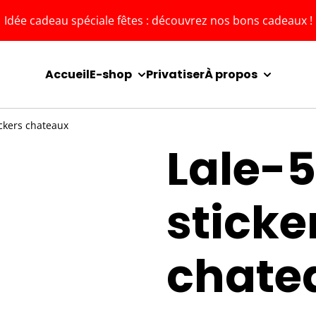
Idée cadeau spéciale fêtes : découvrez nos bons cadeaux !
Accueil
E-shop
Privatiser
À propos
ickers chateaux
Lale-5
sticke
chate