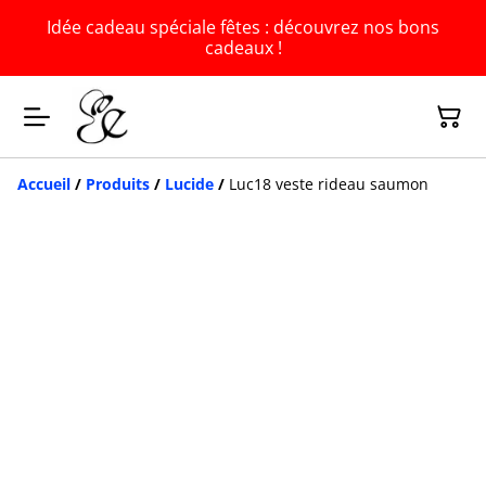
Idée cadeau spéciale fêtes : découvrez nos bons
cadeaux !
Accueil
/
Produits
/
Lucide
/
Luc18 veste rideau saumon