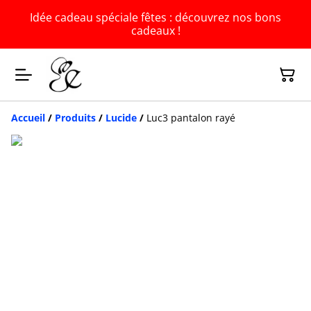
Idée cadeau spéciale fêtes : découvrez nos bons
cadeaux !
Accueil
/
Produits
/
Lucide
/
Luc3 pantalon rayé