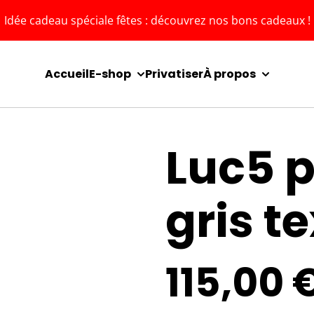
Idée cadeau spéciale fêtes : découvrez nos bons cadeaux !
Accueil
E-shop
Privatiser
À propos
Luc5 
gris t
115,00 