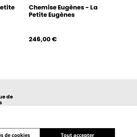
etite
Chemise Eugènes - La
Petite Eugènes
246,00 €
ue de
s
s de cookies
Tout accepter