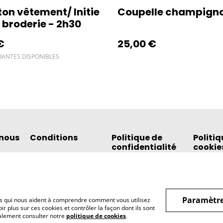
ton vêtement/ Initie
Coupelle champign
a broderie - 2h30
€
25,00 €
IANTES DISPONIBLES
nous
Conditions
Politique de
Politiq
confidentialité
cookie
Paramètre
hiers qui nous aident à comprendre comment vous utilisez
r plus sur ces cookies et contrôler la façon dont ils sont
galement consulter notre
politique de cookies
.