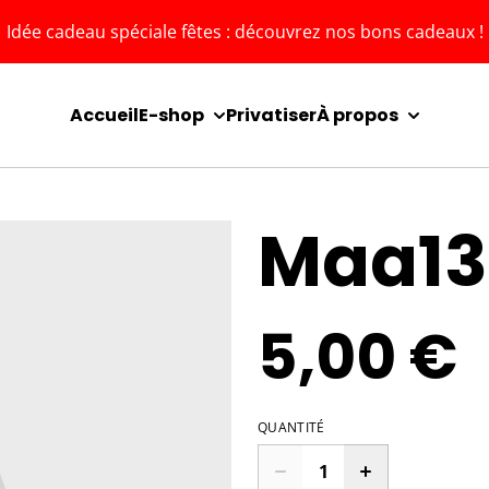
Idée cadeau spéciale fêtes : découvrez nos bons cadeaux !
Accueil
E-shop
Privatiser
À propos
Maa13
5,00 €
QUANTITÉ