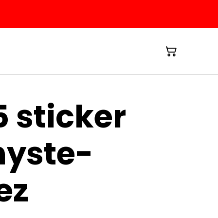
 sticker
yste-
ez