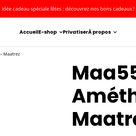
Idée cadeau spéciale fêtes : découvrez nos bons cadeaux !
Accueil
E-shop
Privatiser
À propos
e- Maatrez
Maa55
Améth
Maatr