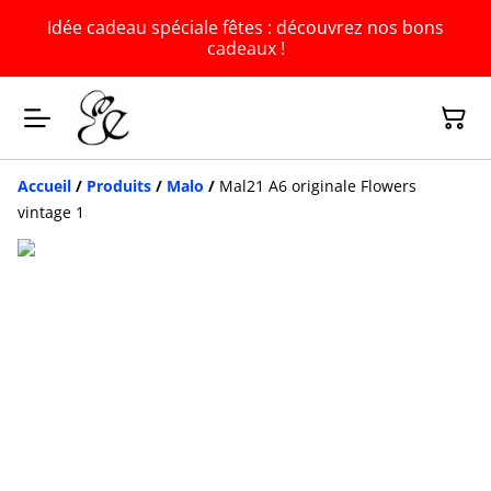
Idée cadeau spéciale fêtes : découvrez nos bons
cadeaux !
Accueil
/
Produits
/
Malo
/
Mal21 A6 originale Flowers
vintage 1