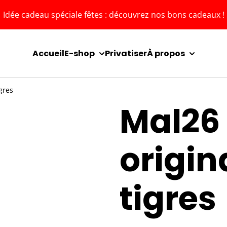
Idée cadeau spéciale fêtes : découvrez nos bons cadeaux !
Accueil
E-shop
Privatiser
À propos
gres
Mal26
origin
tigres