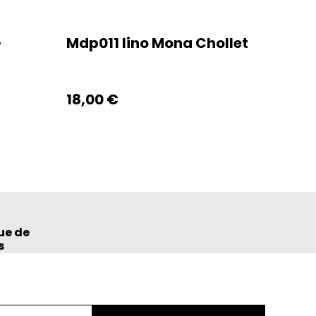
-
Mdp011 lino Mona Chollet
18,00 €
ue de
s