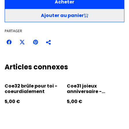
Acheter
Ajouter au panier
PARTAGER
Articles connexes
Coe32 brûle pour toi -
Coe31 joieux
coeurdialement
anniversaire -
coeurdialement
5,00 €
5,00 €