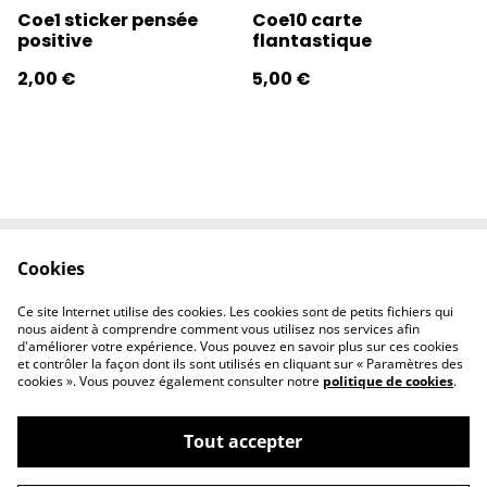
Coe1 sticker pensée
Coe10 carte
positive
flantastique
2,00 €
5,00 €
Cookies
Contactez-nous
Conditions
Politique de
Politique de
Ce site Internet utilise des cookies. Les cookies sont de petits fichiers qui
confidentialité
cookies
nous aident à comprendre comment vous utilisez nos services afin
d'améliorer votre expérience. Vous pouvez en savoir plus sur ces cookies
et contrôler la façon dont ils sont utilisés en cliquant sur « Paramètres des
cookies ». Vous pouvez également consulter notre
politique de cookies
.
Tout accepter
©
2026
l'éclipse