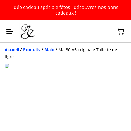
Idée cadeau spéciale fêtes : découvrez nos bons
cadeaux !
Accueil
/
Produits
/
Malo
/
Mal30 A6 originale Toilette de
tigre