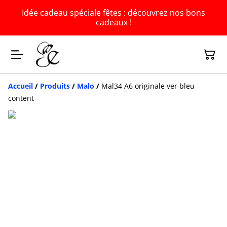
Idée cadeau spéciale fêtes : découvrez nos bons
cadeaux !
Accueil
/
Produits
/
Malo
/
Mal34 A6 originale ver bleu
content