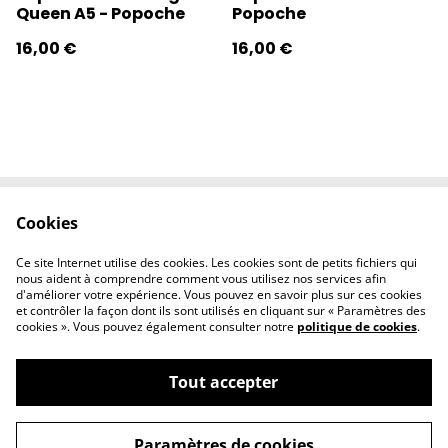
Queen A5 - Popoche
Popoche
16,00 €
16,00 €
Cookies
Contactez-nous
Conditions
Politique de
Politique de
Ce site Internet utilise des cookies. Les cookies sont de petits fichiers qui
confidentialité
cookies
nous aident à comprendre comment vous utilisez nos services afin
d'améliorer votre expérience. Vous pouvez en savoir plus sur ces cookies
et contrôler la façon dont ils sont utilisés en cliquant sur « Paramètres des
cookies ». Vous pouvez également consulter notre
politique de cookies
.
Tout accepter
©
2026
l'éclipse
Paramètres de cookies