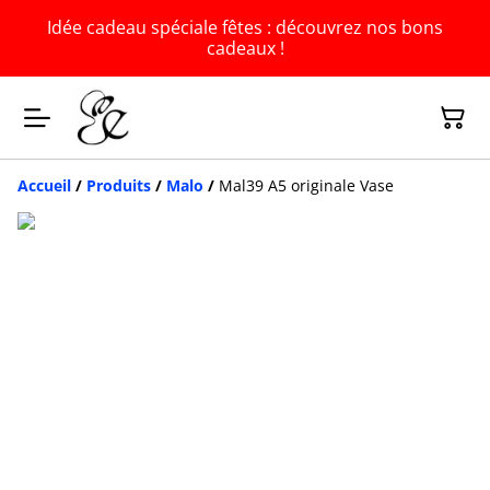
Idée cadeau spéciale fêtes : découvrez nos bons
cadeaux !
Accueil
/
Produits
/
Malo
/
Mal39 A5 originale Vase