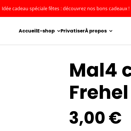
Idée cadeau spéciale fêtes : découvrez nos bons cadeaux !
Accueil
E-shop
Privatiser
À propos
Mal4 
Frehel
3,00 €