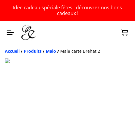
Idée cadeau spéciale fêtes : découvrez nos bons
cadeaux !
Accueil
/
Produits
/
Malo
/
Mal8 carte Brehat 2