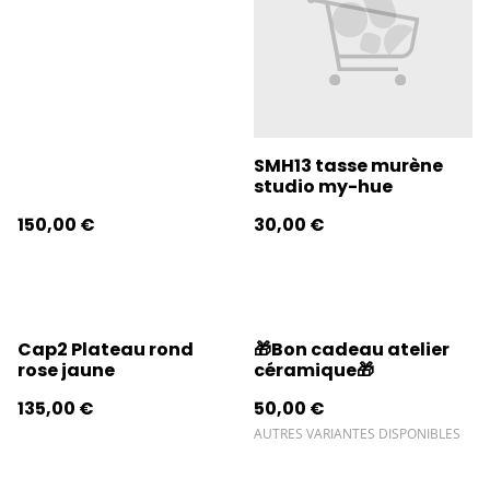
SMH13 tasse murène
studio my-hue
150,00 €
30,00 €
Cap2 Plateau rond
🎁Bon cadeau atelier
rose jaune
céramique🎁
135,00 €
50,00 €
AUTRES VARIANTES DISPONIBLES