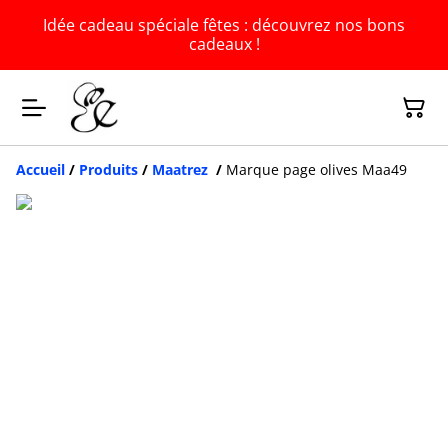
Idée cadeau spéciale fêtes : découvrez nos bons
cadeaux !
Accueil
/
Produits
/
Maatrez
/
Marque page olives Maa49