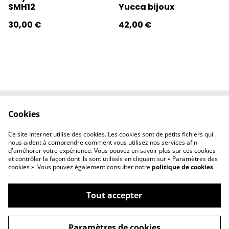
SMH12
Yucca bijoux
30,00 €
42,00 €
Cookies
Contactez-nous
Conditions
Politique de
Politique de
Ce site Internet utilise des cookies. Les cookies sont de petits fichiers qui
confidentialité
cookies
nous aident à comprendre comment vous utilisez nos services afin
d'améliorer votre expérience. Vous pouvez en savoir plus sur ces cookies
et contrôler la façon dont ils sont utilisés en cliquant sur « Paramètres des
cookies ». Vous pouvez également consulter notre
politique de cookies
.
Tout accepter
©
2026
l'éclipse
Paramètres de cookies