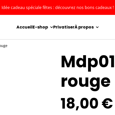
Idée cadeau spéciale fêtes : découvrez nos bons cadeaux !
Accueil
E-shop
Privatiser
À propos
ouge
Mdp01
rouge
18,00 €