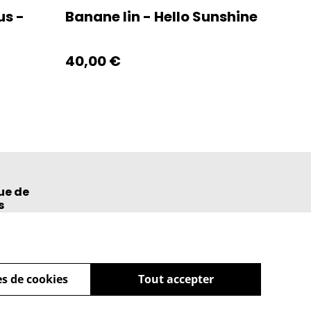
us -
Banane lin - Hello Sunshine
40,00 €
ue de
s
s de cookies
Tout accepter
powered by