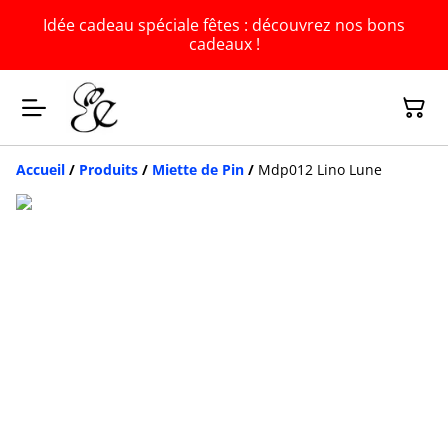
Idée cadeau spéciale fêtes : découvrez nos bons
cadeaux !
Accueil
/
Produits
/
Miette de Pin
/
Mdp012 Lino Lune