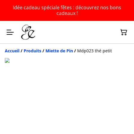
Idée cadeau spéciale fêtes : découvrez nos bons
cadeaux !
Accueil
/
Produits
/
Miette de Pin
/
Mdp023 thé petit