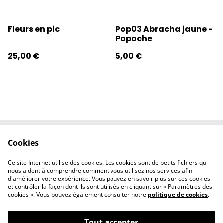
Fleurs en pic
Pop03 Abracha jaune -
Popoche
25,00 €
5,00 €
Cookies
Contactez-nous
Conditions
Politique de
Politique de
Ce site Internet utilise des cookies. Les cookies sont de petits fichiers qui
confidentialité
cookies
nous aident à comprendre comment vous utilisez nos services afin
d'améliorer votre expérience. Vous pouvez en savoir plus sur ces cookies
et contrôler la façon dont ils sont utilisés en cliquant sur « Paramètres des
cookies ». Vous pouvez également consulter notre
politique de cookies
.
Tout accepter