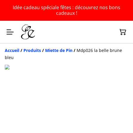
Idée cadeau spéciale fêtes : découvrez nos bons
cadeaux !
Accueil
/
Produits
/
Miette de Pin
/
Mdp026 la belle brune
bleu