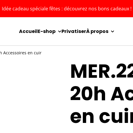
Idée cadeau spéciale fêtes : découvrez nos bons cadeaux !
Accueil
E-shop
Privatiser
À propos
h Accessoires en cuir
MER.22
20h A
en cui